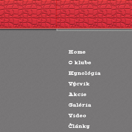
Home
O klube
Kynológia
Výcvik
Akcie
Galéria
Video
Články